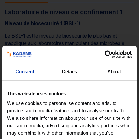
Laboratoire de niveau de confinement 1
Niveau de biosécurité 1 (BSL-1)
Le BSL-1 est le niveau de biosécurité le plus bas et
s’applique aux laboratoires manipulant des microbes à
faible risque qui ne présentent que peu ou pas de danger
pour les adultes en bonne santé. Ces laboratoires n’ont
pas besoin d’être isolés des espaces environnants.
Consent
Details
About
Équipement
La recherche est effectuée sur des paillasses ouvertes
avec des outils de laboratoire standards. Les surfaces
This website uses cookies
doivent être faciles à nettoyer et résistantes aux produits
We use cookies to personalise content and ads, to
chimiques.
provide social media features and to analyse our traffic.
We also share information about your use of our site with
Protocoles de sécurité
our social media, advertising and analytics partners who
Pratiques microbiennes de base (pas de pipetage à la
may combine it with other information that you’ve
bouche, manipulation prudente des objets tranchants)