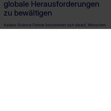
globale Herausforderungen
zu bewältigen
Kadans Science Partner konzentriert sich darauf, Menschen
zusammenzubringen, um globale Herausforderungen zu
bewältigen. In ganz Europa haben wir ein Netzwerk
führender Forscher, Unternehmer, Partner und Innovatoren
aufgebaut, die in den Bereichen Life Sciences & Health, Agri
& Food, Energie & Chemie und High Tech Systeme &
Materialien tätig sind. Alle sind entschlossen, Lösungen für
die globalen Herausforderungen zu finden, denen wir heute
gegenüberstehen. Alle sind entschlossen, einen Unterschied
zu machen.
Daher investieren, entwickeln und betreiben wir
spezialisierte Einrichtungen, um Wissenschaftscluster in
ganz Europa zu ergänzen. Dies sind keine
Standardarbeitsplätze. Wir schaffen Umgebungen, in denen
wissenschaftliche Organisationen gedeihen können.
Maßgeschneiderte Forschungseinrichtungen, die auf Ihre