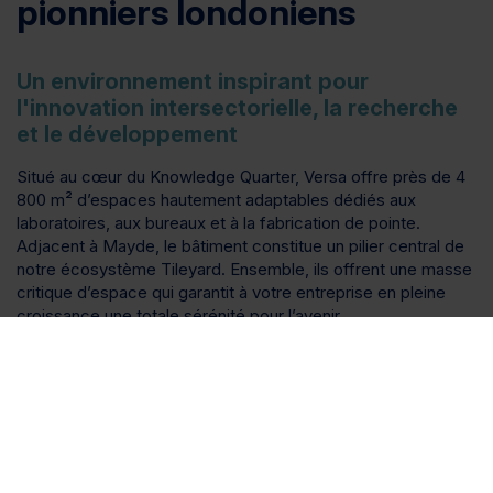
pionniers londoniens
Un environnement inspirant pour
l'innovation intersectorielle, la recherche
et le développement
Situé au cœur du Knowledge Quarter, Versa offre près de 4
800 m² d’espaces hautement adaptables dédiés aux
laboratoires, aux bureaux et à la fabrication de pointe.
Adjacent à Mayde, le bâtiment constitue un pilier central de
notre écosystème Tileyard. Ensemble, ils offrent une masse
critique d’espace qui garantit à votre entreprise en pleine
croissance une totale sérénité pour l’avenir.
En vous installant à Versa, vous vous connectez directement
à un espace d’interaction dynamique, aux côtés d’institutions
de premier plan mondial telles que l’University College
London et le Francis Crick Institute. Conçu pour accélérer
l’innovation intersectorielle, Versa se trouve à seulement 20
minutes à pied de la gare de King’s Cross.