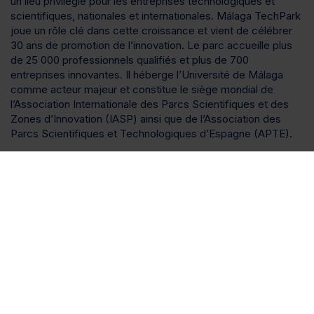
un lieu privilégié pour les entreprises technologiques et
scientifiques, nationales et internationales. Málaga TechPark
joue un rôle clé dans cette croissance et vient de célébrer
30 ans de promotion de l’innovation. Le parc accueille plus
de 25 000 professionnels qualifiés et plus de 700
entreprises innovantes. Il héberge l’Université de Málaga
comme acteur majeur et constitue le siège mondial de
l’Association Internationale des Parcs Scientifiques et des
Zones d’Innovation (IASP) ainsi que de l’Association des
Parcs Scientifiques et Technologiques d’Espagne (APTE).