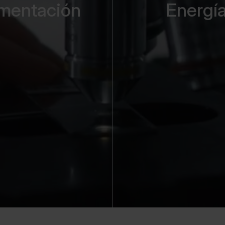
imentación
Energí