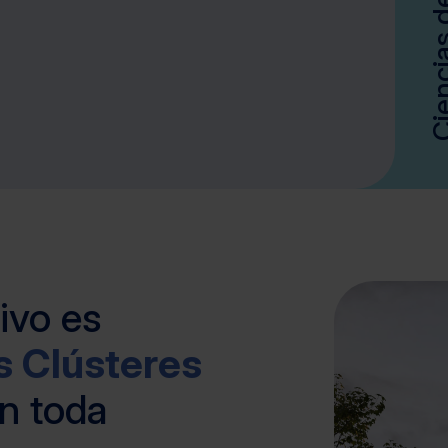
ivo es
s Clústeres
n toda