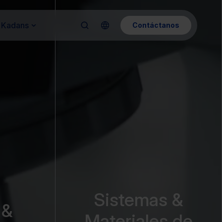
 Kadans
Contáctanos
Sistemas &
 &
Materiales de