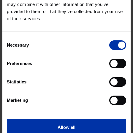
may combine it with other information that you’ve
provided to them or that they’ve collected from your use
CIENCIAS DE LA VIDA & SALUD
of their services.
Reino Unido / Ireland
West of Scotland Science
Consent
Park, Glasgow
Necessary
Selection
Preferences
CIENCIAS DE LA VIDA & SALUD
Reino Unido / Ireland
Statistics
Stevenage BioScience
Cluster, Stevenage
Marketing
CIENCIAS DE LA VIDA & SALUD
Reino Unido / Ireland
Allow all