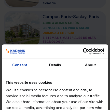
Alemania
Campus Paris-Saclay, Paris
AGRO & ALIMENTACIÓN
CIENCIAS DE LA VIDA & SALUD
QUÍMICA & ENERGÍA
SISTEMAS & MATERIALES DE ALTA
TECNOLOGÍA
Francia
Automotive Campus,
Helmond
Consent
Details
About
SISTEMAS & MATERIALES DE ALTA
TECNOLOGÍA
This website uses cookies
Países Bajos
We use cookies to personalise content and ads, to
provide social media features and to analyse our traffic.
Babraham Research
We also share information about your use of our site with
Campus, Cambridge
our social media, advertising and analytics partners who