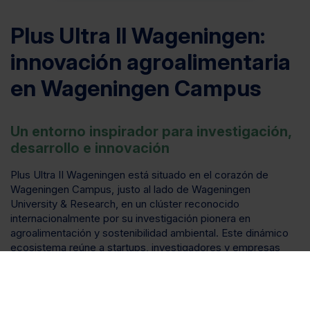
Plus Ultra II Wageningen:
innovación agroalimentaria
en Wageningen Campus
Un entorno inspirador para investigación,
desarrollo e innovación
Plus Ultra II Wageningen está situado en el corazón de
Wageningen Campus, justo al lado de Wageningen
University & Research, en un clúster reconocido
internacionalmente por su investigación pionera en
agroalimentación y sostenibilidad ambiental. Este dinámico
ecosistema reúne a startups, investigadores y empresas
consolidadas para colaborar en agricultura sostenible,
tecnología alimentaria y nutrición. El edificio ofrece un
entorno inspirador donde talento, investigación, desarrollo e
innovación se unen para dar forma al futuro de los sistemas