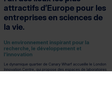
attractifs d’Europe pour les
entreprises en sciences de
la vie.
Un environnement inspirant pour la
recherche, le développement et
l’innovation
Le dynamique quartier de Canary Wharf accueille le London
Innovation Centre, qui propose des espaces de laboratoires
et de bureaux flexibles et entièrement équipés pour les
entreprises des secteurs des sciences de la vie, de la santé
et de la technologie. Que vous souhaitiez louer un poste
dans notre laboratoire partagé ou disposer d’un espace
privé, nos installations sont conçues pour évoluer avec vous.
Situé à Tower Hamlets, le centre bénéficie d’une
communauté locale dynamique et d’un accès immédiat à un
vivier de talents hautement qualifiés.