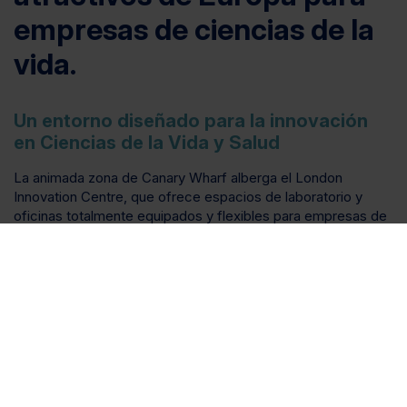
empresas de ciencias de la
vida.
Un entorno diseñado para la innovación
en Ciencias de la Vida y Salud
La animada zona de Canary Wharf alberga el London
Innovation Centre, que ofrece espacios de laboratorio y
oficinas totalmente equipados y flexibles para empresas de
ciencias de la vida, salud y tecnología. Ya sea que busques
alquilar una mesa en nuestro laboratorio compartido o
asegurar un espacio privado, nuestras instalaciones están
diseñadas para crecer contigo. Ubicado en Tower Hamlets,
el centro se beneficia de una comunidad local vibrante y
acceso inmediato a un grupo de talentos altamente
calificados.