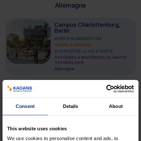
Allemagne
Campus Charlottenburg,
Berlin
AGRO & ALIMENTATION
CHIMIE & ÉNERGIE
SCIENCES DE LA VIE & SANTÉ
SYSTÈMES & MATÉRIAUX DE HAUTE
TECHNOLOGIE
Allemagne
Biotech Campus Mainz,
Mainz
Consent
Details
About
SCIENCES DE LA VIE & SANTÉ
Allemagne
This website uses cookies
At the Park Aachen, Aachen
We use cookies to personalise content and ads, to