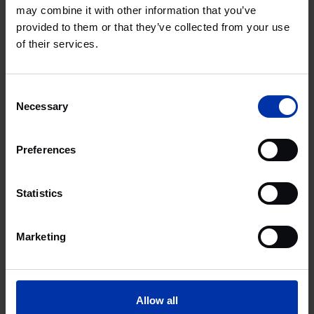
Abingdon Science Park,
may combine it with other information that you’ve
Oxford
provided to them or that they’ve collected from your use
CHIMIE & ÉNERGIE
of their services.
SCIENCES DE LA VIE & SANTÉ
SYSTÈMES & MATÉRIAUX DE HAUTE
TECHNOLOGIE
Royaume-Uni / Irlande
Consent
Necessary
Selection
At the Park, Rijswijk
CHIMIE & ÉNERGIE
Preferences
SCIENCES DE LA VIE & SANTÉ
SYSTÈMES & MATÉRIAUX DE HAUTE
TECHNOLOGIE
Statistics
Les Pays-Bas
Marketing
At the Park Aachen, Aachen
CHIMIE & ÉNERGIE
SYSTÈMES & MATÉRIAUX DE HAUTE
Allow all
TECHNOLOGIE