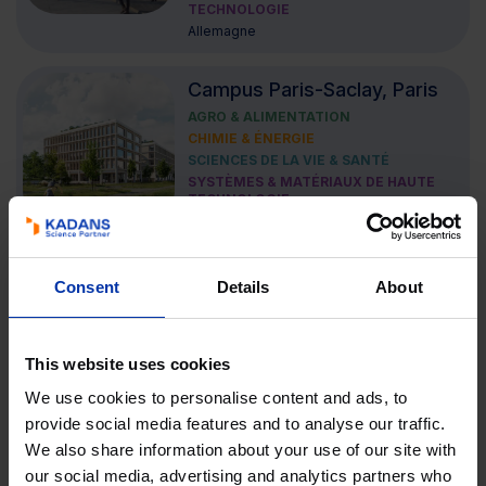
TECHNOLOGIE
Allemagne
Campus Paris-Saclay, Paris
AGRO & ALIMENTATION
CHIMIE & ÉNERGIE
SCIENCES DE LA VIE & SANTÉ
SYSTÈMES & MATÉRIAUX DE HAUTE
TECHNOLOGIE
France
Knowledge Quarter King’s
Consent
Details
About
Cross, London
AGRO & ALIMENTATION
CHIMIE & ÉNERGIE
This website uses cookies
SCIENCES DE LA VIE & SANTÉ
SYSTÈMES & MATÉRIAUX DE HAUTE
We use cookies to personalise content and ads, to
TECHNOLOGIE
provide social media features and to analyse our traffic.
Royaume-Uni / Irlande
We also share information about your use of our site with
our social media, advertising and analytics partners who