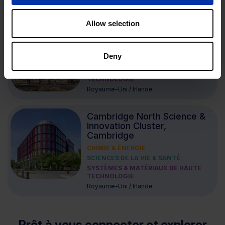
Allemagne
Allow selection
Upper Brook Street,
Manchester
CHIMIE & ÉNERGIE
Deny
SCIENCES DE LA VIE & SANTÉ
SYSTÈMES & MATÉRIAUX DE HAUTE
TECHNOLOGIE
Royaume-Uni / Irlande
Cambridge North Science &
Innovation Cluster,
Cambridge
CHIMIE & ÉNERGIE
SCIENCES DE LA VIE & SANTÉ
SYSTÈMES & MATÉRIAUX DE HAUTE
TECHNOLOGIE
Royaume-Uni / Irlande
Prêt à vous connecter et explorer