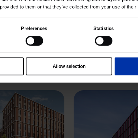
 provided to them or that they’ve collected from your use of their
Bekijk cluster
Bekijk cluster
Preferences
Statistics
CHEMIE & ENERGIE
HIGH TECH SYSTEMEN &
MATERIALEN
LIFE SCIENCES & HEALTH
Abingdon Scienc
ross, London
Allow selection
Park, Oxford