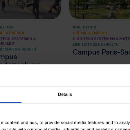
Bekijk cluster
 & FOOD
AGRI & FOOD
IE & ENERGIE
CHEMIE & ENERGIE
 TECH SYSTEMEN &
HIGH TECH SYSTEMEN & MATE
RIALEN
LIFE SCIENCES & HEALTH
 SCIENCES & HEALTH
Campus Paris-Sacl
mpus
arlottenburg,
lin
Details
e content and ads, to provide social media features and to analy
 our site with our social media, advertising and analytics partn