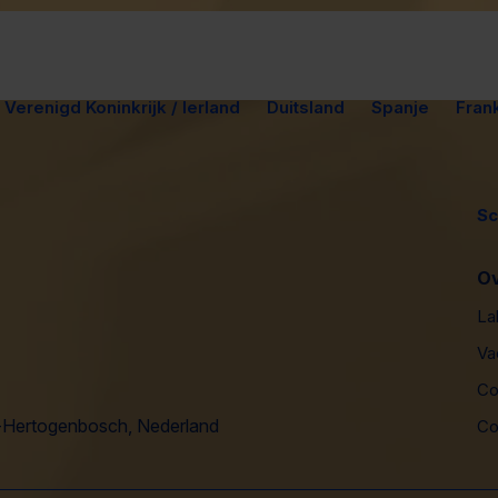
Verenigd Koninkrijk / Ierland
Duitsland
Spanje
Frank
Sc
O
La
Va
Co
's-Hertogenbosch, Nederland
Co