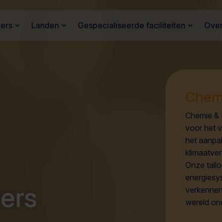
ters
Landen
Gespecialiseerde faciliteiten
Over
Chemi
Chemie & 
voor het 
het aanpa
klimaatve
Onze tall
energiesy
ers
verkennen 
wereld on