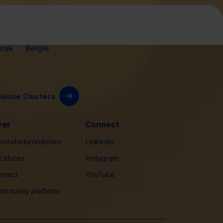
rijk
België
ience Clusters
ver
Connect
boratoriumruimtes
LinkedIn
catures
Instagram
ntact
YouTube
mmunity platform