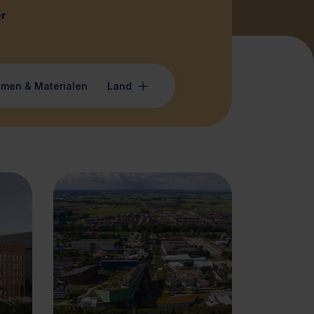
r
emen & Materialen
Land