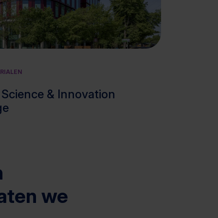
Bekijk cluster
RIALEN
Science & Innovation
ge
n
aten we