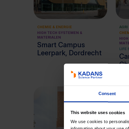
Bekijk cluster
CHEMIE & ENERGIE
AGRI
HIGH TECH SYSTEMEN &
CHEM
MATERIALEN
HIGH
Smart Campus
MATE
LIFE
Leerpark, Dordrecht
Ca
Ch
Ber
Consent
This website uses cookies
We use cookies to personalis
information about your use of