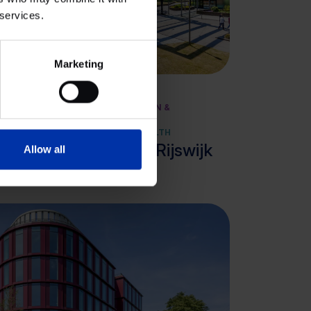
 services.
Bekijk cluster
Marketing
CHEMIE & ENERGIE
HIGH TECH SYSTEMEN &
MATERIALEN
LIFE SCIENCES & HEALTH
e
At the Park, Rijswijk
Allow all