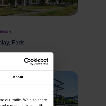
Bekijk cluster
RIALEN
ay, Paris
About
se our traffic. We also share
ers who may combine it with