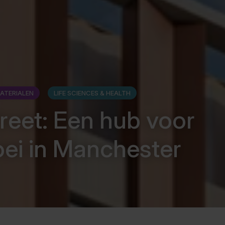
ATERIALEN
LIFE SCIENCES & HEALTH
reet: Een hub voor
oei in Manchester