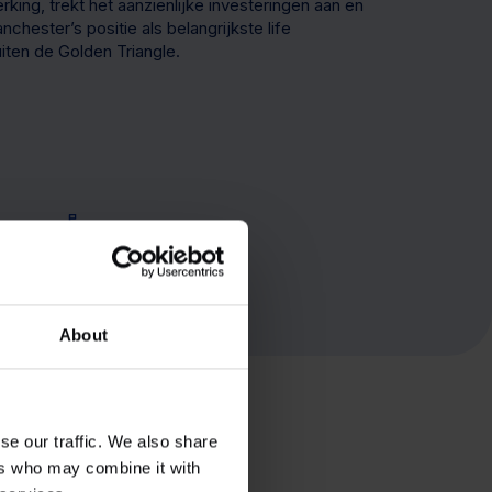
rking, trekt het aanzienlijke investeringen aan en
chester’s positie als belangrijkste life
iten de Golden Triangle.
1 universiteit
About
se our traffic. We also share
over speciaal gebouwde
ers who may combine it with
hightech, chemie en life sciences.