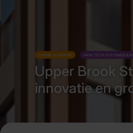
CHEMIE & ENERGIE
HIGH TECH SYSTEMEN & M
Upper Brook St
innovatie en gr