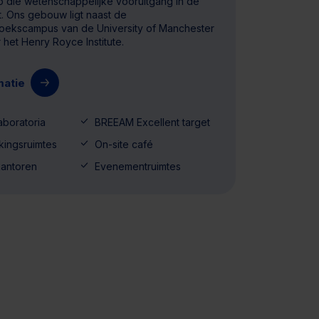
die wetenschappelijke vooruitgang in de
ft. Ons gebouw ligt naast de
ekscampus van de University of Manchester
het Henry Royce Institute.
matie
boratoria
BREEAM Excellent target
ingsruimtes
On-site café
kantoren
Evenementruimtes