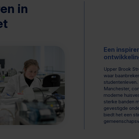
en in
et
Een inspir
ontwikkelin
Upper Brook Stre
waar baanbreke
studentenleven. 
Manchester, comb
moderne huisves
sterke banden m
gevestigde onde
biedt het een st
gemeenschapsver