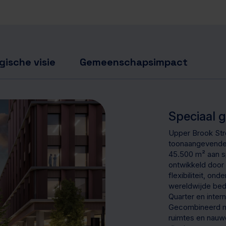
gische visie
Gemeenschapsimpact
Speciaal 
Upper Brook Stre
toonaangevende 
45.500 m² aan sp
ontwikkeld door
flexibiliteit, on
wereldwijde bed
Quarter en inte
Gecombineerd m
ruimtes en nauwe