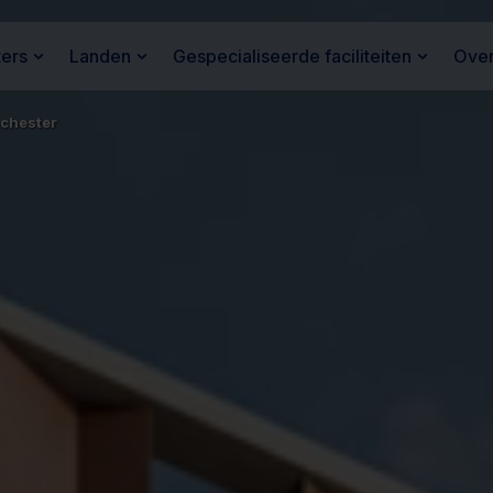
ters
Landen
Gespecialiseerde faciliteiten
Over
nchester