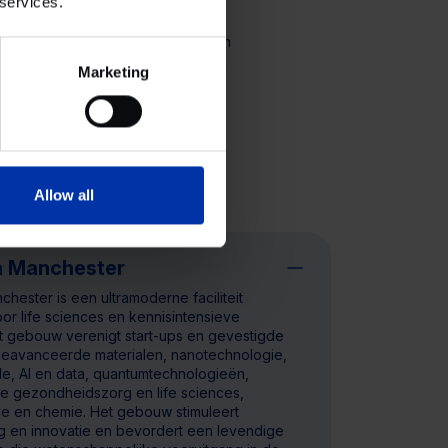
 services.
de grootste klinisch-academische
 onderzoekers, clinici, studenten
wereld. Met flexibele laboratoria
Marketing
het cluster samenwerking tussen
ven en biedt het een
Allow all
ra Manchester
chester is een ultramoderne faciliteit
r life sciences en kennisintensieve
et gebouw verenigt start-ups en gevestigde
 geavanceerde materialen, nanotechnologie,
e, AI en data, quantumtechnologieën,
 gezondheidszorg en life sciences,
ie en chemie. Het gebouw stimuleert
 en innovatie en bevordert een levendige