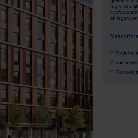
gemeenschap 
regio aandrij
hoofdonderzo
en tegenover 
Meer infor
Moderne la
Samenwerk
Flexibele 