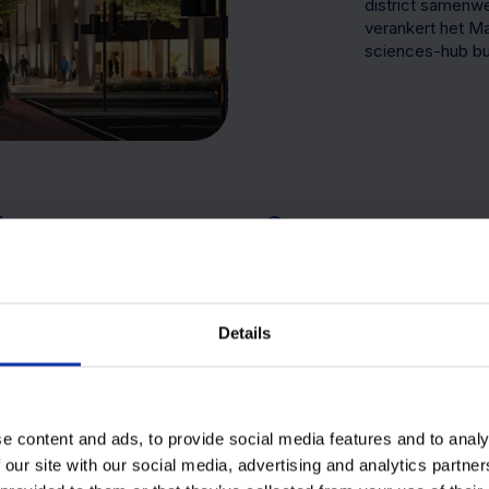
district samenwe
verankert het Man
sciences-hub bu
1.720 studentenkamers
6.000 nieuwe banen
Details
e content and ads, to provide social media features and to analy
aliseerde
Upper Brook Street beschikt 
 our site with our social media, advertising and analytics partn
faciliteiten voor innovatie in 