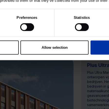
 provided to them or that they’ve collected from your use of their
j Upper
Het cluster herbergt een van 
campussen van Europa en trekt
en academici van over de hele 
Preferences
Statistics
en kantoorruimtes bevordert 
onderzoekers, talent en bedrij
ondersteunende omgeving.
Allow selection
Plus Ult
Plus Ultra Man
ontworpen voo
bedrijven. H
bedrijven in
materiaalkund
geavanceerde
biotechnolog
samenwerking