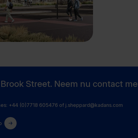
Brook Street. Neem nu contact me
mes:
+44 (0)7718 605476
of
j.sheppard@kadans.com
p