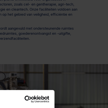
ctoren, zoals cel- en gentherapie, agri-tech,
ie en cleantech. Onze faciliteiten voldoen aan
 op het gebied van veiligheid, efficiëntie en
 wordt aangevuld met ondersteunende ruimtes
eedruimtes, goederenontvangst en -uitgifte,
erzendfaciliteiten.