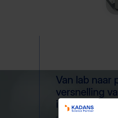
Van lab naar p
versnelling va
innovatie