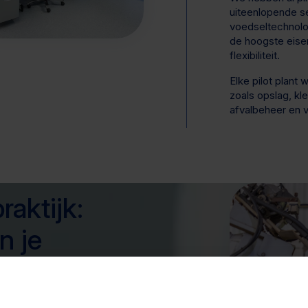
uiteenlopende se
voedseltechnolog
de hoogste eisen
flexibiliteit.
Elke pilot plant
zoals opslag, kl
afvalbeheer en v
raktijk:
n je