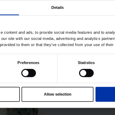
 laboratoriumonderzoek op te
roductieomgeving. Hier kun je
Details
onder praktijkomstandigheden
Dit versnelt niet alleen de
maar vergroot ook de kans op
e content and ads, to provide social media features and to analy
lant vaak aantrekkelijk voor
 our site with our social media, advertising and analytics partn
nnovatie technisch haalbaar is
 provided to them or that they’ve collected from your use of their
Preferences
Statistics
Allow selection