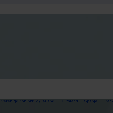
Verenigd Koninkrijk / Ierland
Duitsland
Spanje
Frank