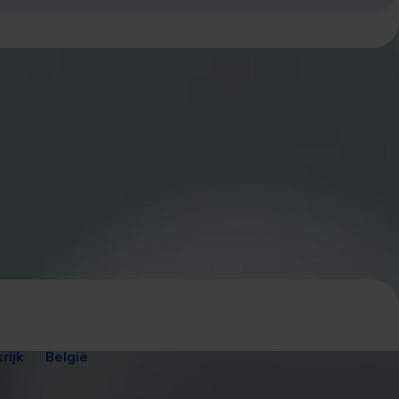
rijk
België