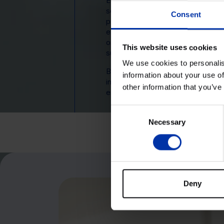
Een pilot plant biedt ruimte om je
schalen naar een realistischere p
Consent
processen optimaliseren, testen 
en knelpunten tijdig identificeren. 
ontwikkeling van je technologie, 
This website uses cookies
succesvolle marktintroductie.
We use cookies to personalis
Bovendien is werken in een pilot p
information about your use of
investeerders: je laat zien dat je i
other information that you’ve
en klaar voor de volgende fase.
Consent
Necessary
Selection
Deny