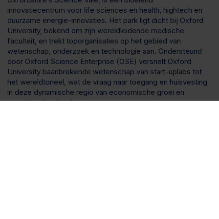
innovatiecentrum voor life sciences en health, hightech en
duurzame energie-innovaties. Het park ligt dicht bij Oxford
University, bekend om zijn wereldleidende medische
faculteit, en trekt toporganisaties op het gebied van
wetenschap, onderzoek en technologie aan. Ondersteund
door Oxford Science Enterprise (OSE) versnelt Oxford
University baanbrekende wetenschap van start-uplabs tot
het wereldtoneel, wat de vraag naar toegang en huisvesting
in deze dynamische regio van economische groei en
innovatie stimuleert.