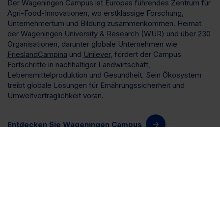
Der Wageningen Campus ist Europas führendes Zentrum für
Agri-Food-Innovationen, wo erstklassige Forschung,
Unternehmertum und Bildung zusammenkommen. Heimat
der
Wageningen University & Research
(WUR) und über 230
Organisationen, darunter globale Unternehmen wie
FrieslandCampina
und
Unilever
, fördert der Campus
Fortschritte in nachhaltiger Landwirtschaft,
Lebensmittelproduktion und Gesundheit. Sein Ökosystem
treibt globale Lösungen für Ernährungssicherheit und
Umweltverträglichkeit voran.
Entdecken Sie Wageningen Campus