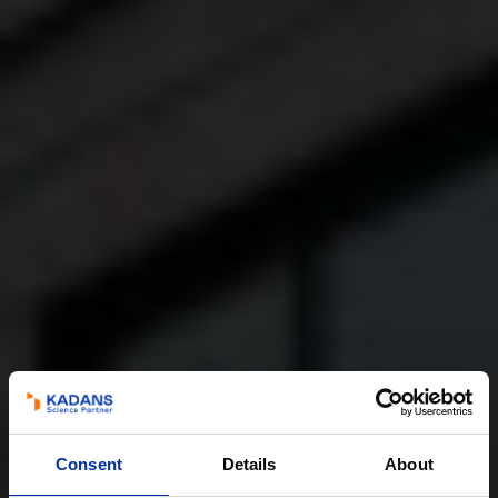
Consent
Details
About