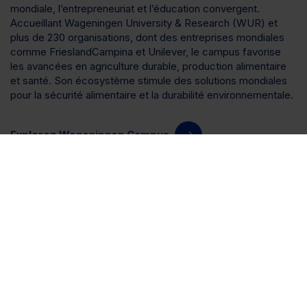
mondiale, l’entrepreneuriat et l’éducation convergent.
Accueillant Wageningen University & Research (WUR) et
plus de 230 organisations, dont des entreprises mondiales
comme FrieslandCampina et Unilever, le campus favorise
les avancées en agriculture durable, production alimentaire
et santé. Son écosystème stimule des solutions mondiales
pour la sécurité alimentaire et la durabilité environnementale.
Explorez Wageningen Campus