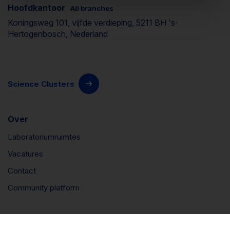
Hoofdkantoor
All branches
Koningsweg 101, vijfde verdieping, 5211 BH 's-
Hertogenbosch, Nederland
Science Clusters
Over
Laboratoriumruimtes
Vacatures
Contact
Community platform
Connect