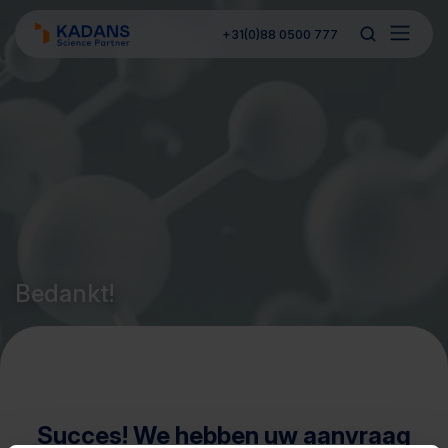
+31(0)88 0500 777
Bedankt!
Succes! We hebben uw aanvraag