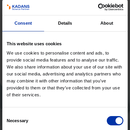
ontvangen
We sturen een e-mail met de link naar de brochure —
deze zou spoedig moeten aankomen. Als u deze niet kunt
Consent
Details
About
vinden, controleer dan uw spammap. Heeft u nog andere
vragen? Neem gerust contact met ons op.
This website uses cookies
Ga naar de homepage
We use cookies to personalise content and ads, to
provide social media features and to analyse our traffic.
We also share information about your use of our site with
our social media, advertising and analytics partners who
may combine it with other information that you’ve
provided to them or that they’ve collected from your use
of their services.
Consent
Necessary
Selection