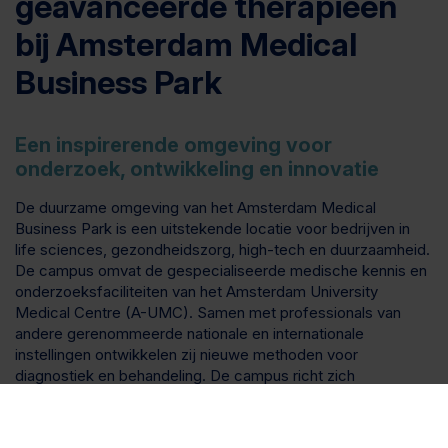
geavanceerde therapieën
bij Amsterdam Medical
Business Park
Een inspirerende omgeving voor
onderzoek, ontwikkeling en innovatie
De duurzame omgeving van het Amsterdam Medical
Business Park is een uitstekende locatie voor bedrijven in
life sciences, gezondheidszorg, high-tech en duurzaamheid.
De campus omvat de gespecialiseerde medische kennis en
onderzoeksfaciliteiten van het Amsterdam University
Medical Centre (A-UMC). Samen met professionals van
andere gerenommeerde nationale en internationale
instellingen ontwikkelen zij nieuwe methoden voor
diagnostiek en behandeling. De campus richt zich
voornamelijk op complexe patiëntenzorg en
hooggespecialiseerde behandeling van zeldzame
aandoeningen.