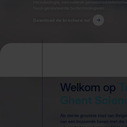
microbiologie, innovatieve geneesmiddelenontwi
food‑gerelateerde biotechnologieën.
Download de brochure nu!
Welkom op
T
Ghent Scien
Als derde grootste stad van Belgi
van een bruisende haven met di