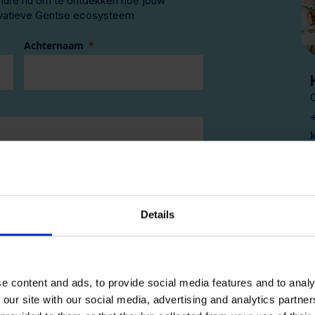
hure nu om te ontdekken hoe jouw
novatieve Gentse ecosysteem
Achternaam
Zakelijke E-mail
Details
houden van Kadans nieuws en event
 zoek naar lab- of kantoorruimte
tatement
e content and ads, to provide social media features and to analy
 our site with our social media, advertising and analytics partn