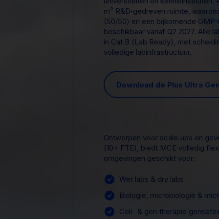
universiteiten en kennisinstituten.
m² R&D‑gedreven ruimte, waarond
(50/50) en een bijkomende GMP‑fa
beschikbaar vanaf Q2 2027. Alle 
in Cat B (Lab Ready), met scheid
volledige labinfrastructuur.
Download de Plus Ultra Gen
Ontworpen voor scale‑ups en geve
(10+ FTE), biedt MCE volledig fle
omgevingen geschikt voor:
Wet labs & dry labs
Biologie, microbiologie & mi
Cell- & gen‑therapie gerelat