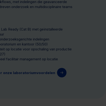
flows, met indelingen die geavanceerde
dreven onderzoek en multidisciplinaire teams
 Lab Ready (Cat B) met geïnstalleerde
uur
 onderzoeksgerichte indelingen
boratorium en kantoor (50/50)
teit op locatie voor opschaling van productie
27)
eel facilitair management op locatie
r onze laboratoriumvoordelen