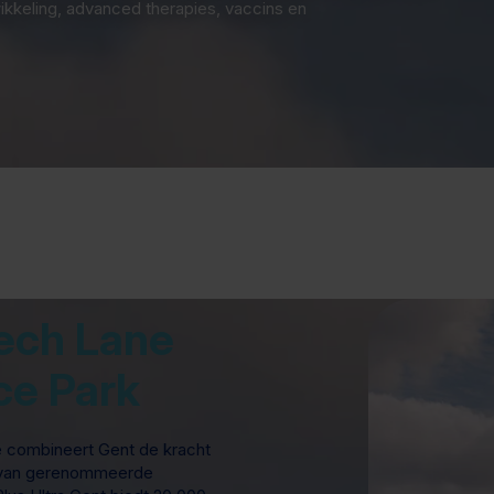
kkeling, advanced therapies, vaccins en
ech Lane
ce Park
ë combineert Gent de kracht
e van gerenommeerde