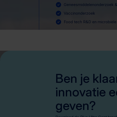
Geneesmiddelenonderzoek & 
Vaccinonderzoek
Food tech R&D en microbiële
Ben je klaa
innovatie e
geven?