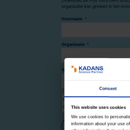
Download de Plus Ultra Gent broc
organisatie kan groeien in het in
Voornaam
Organisatie
Telefoonnummer
Consent
Ik word graag op de hoogte ge
Ik ben binnen een jaar actief op
This website uses cookies
Ik ga akkoord met het
privacy s
We use cookies to personalis
information about your use of
Versturen