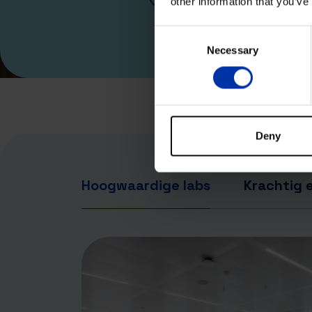
other information that you’ve
© 2025
Consent
Necessary
Selection
Deny
Hoogwaardige labs
Krachtig