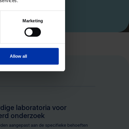
 services.
Marketing
Allow all
ige laboratoria voor
erd onderzoek
orden aangepast aan de specifieke behoeften