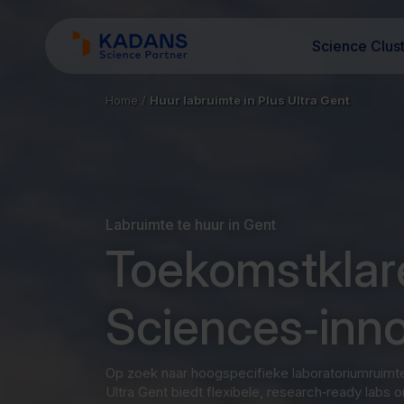
Science Clus
Home
/
Huur labruimte in Plus Ultra Gent
Labruimte te huur in Gent
Toekomstklare
Sciences‑inno
Op zoek naar hoogspecifieke laboratoriumruimte 
Ultra Gent biedt flexibele, research‑ready labs