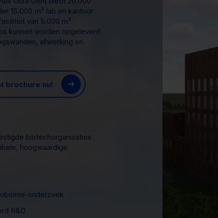
 Plus Ultra Gent biedt 20.000
er 15.000 m² lab en kantoor
ciliteit van 5.000 m²
labs kunnen worden opgeleverd
ingswanden, afwerking en
t brochure nu!
stigde biotechorganisaties
xibele, hoogwaardige
crobiome‑onderzoek
eerd R&D