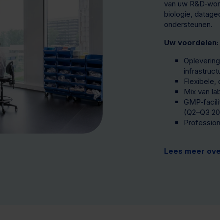
van uw R&D‑work
biologie, datage
ondersteunen.
Uw voordelen:
Oplevering
infrastruct
Flexibele,
Mix van la
GMP‑facili
(Q2–Q3 20
Profession
Lees meer ove