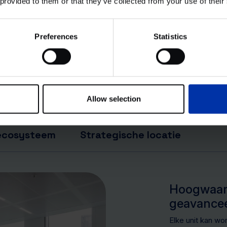
 provided to them or that they’ve collected from your use of their
. All rights reserved.
Preferences
Statistics
Allow selection
 ecosysteem
Strategische locatie
Hoogwaard
geavance
Elke unit kan w