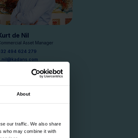
Kurt de Nil
Commercial Asset Manager
+32 494 624 279
k.nil@kadans.com
About
se our traffic. We also share
ers who may combine it with