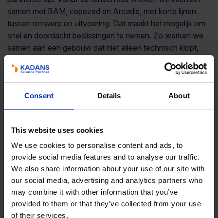
samen met BAM, cepezed en Arcadis, met korte lijnen
tussen ontwerp en uitvoering. Dat maakt het mogelijk om
snel en doordacht beslissingen te nemen. Zo werken we
samen aan een gebouw dat niet alleen technisch klopt,
maar een prettige werkomgeving vormt voor de
toekomstige gebruikers van de instituten Biodynamica en
Biocomplexiteit (IBB), Institute of Environmental Biology
Consent
Details
About
(IEB) en een deel van het Bijvoet Centrum van de
Universiteit Utrecht.”
Over The Bridge
This website uses cookies
We use cookies to personalise content and ads, to
The Bridge betreft een transitie van het betonnen casco
provide social media features and to analyse our traffic.
van het voormalige Aardwetenschappengebouw van de
We also share information about your use of our site with
Universiteit Utrecht. Het nieuwe gebouw heeft een
our social media, advertising and analytics partners who
omvang van circa 21.000 m2 BVO, telt vijf verdiepingen en
may combine it with other information that you’ve
bevat gespecialiseerde laboratoria, kantoren,
provided to them or that they’ve collected from your use
vergaderruimtes en een open atrium met een centrale trap
of their services.