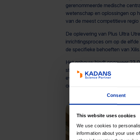
gerenommeerde medische centra, 
wetenschap en oplossingen op het
van de meest competitieve regio
De oplevering van Plus Ultra Utre
inrichtingsproces om op de elfde
de specifieke behoeften van Xilis
Het gebouw biedt ongeveer 23.000
start-ups en scale-ups die actief 
evenals onderzoeks- en kennisins
om de perfecte mix van laborator
Consent
This website uses cookies
We use cookies to personalis
information about your use of