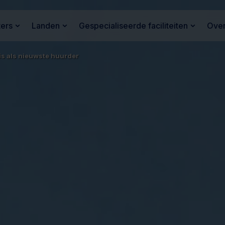
ters
Landen
Gespecialiseerde faciliteiten
Over
lis als nieuwste huurder