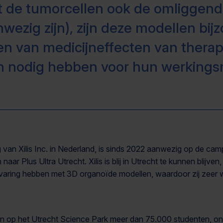
t de tumorcellen ook de omliggende
ezig zijn), zijn deze modellen bij
en van medicijneffecten van therap
n nodig hebben voor hun werking
 van Xilis Inc. in Nederland, is sinds 2022 aanwezig op de campu
naar Plus Ultra Utrecht. Xilis is blij in Utrecht te kunnen blijv
ervaring hebben met 3D organoïde modellen, waardoor zij zeer
en op het Utrecht Science Park meer dan 75.000 studenten, 