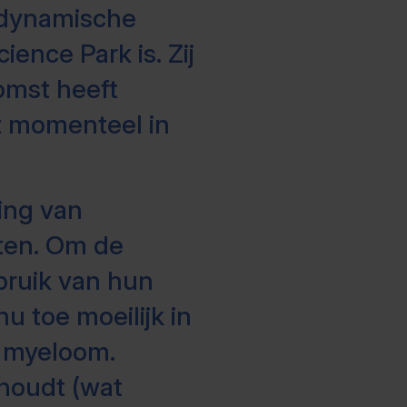
n dynamische
ience Park is. Zij
omst heeft
t momenteel in
ing van
ten. Om de
ebruik van hun
u toe moeilijk in
l myeloom.
houdt (wat