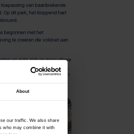
n toepassing van baanbrekende
Op dit park, het kloppend hart
gebouwd.
dans begonnen met het
ving te creëren die voldoet aan
ten en richt zich op innovatieve
bijheid van buitengewone middelen,
t gebouw is zorgvuldig ontworpen
en.
About
se our traffic. We also share
ers who may combine it with