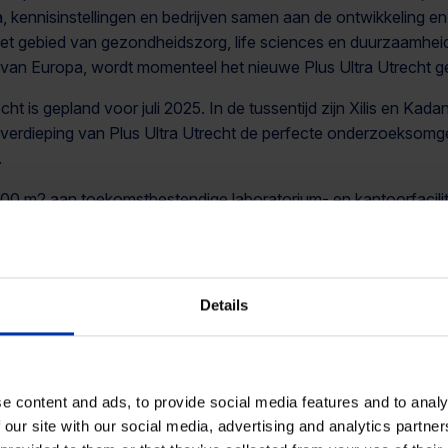
kennisinstellingen en bedrijven samen aan de ontwikkeling e
 gebied van gezondheidszorg, life sciences en duurzaamheid. 
 van Europa, wordt momenteel het nieuwe Plus Ultra Utrecht 
cht is gepland voor juli 2025. In de tussentijd zijn Xilis en Ka
 verdieping van Plus Ultra Utrecht de perfecte onderzoeksomge
.
 m2 aan toekomstbestendige laboratorium- en kantoorfacilitei
zijn in Life Sciences & Health. Plus Ultra Utrecht ligt in de na
tituten zoals de Universiteit Utrecht en het UMC Utrecht. He
ia, kantoorruimtes en dynamische vergaderfaciliteiten te vorm
Details
e content and ads, to provide social media features and to analy
 our site with our social media, advertising and analytics partn