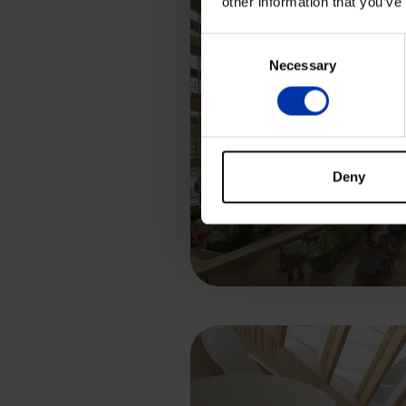
other information that you’ve
Consent
Necessary
Selection
Deny